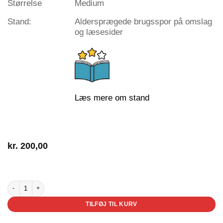
Størrelse
Medium
Stand:
Aldersprægede brugsspor på omslag
og læsesider
Læs mere om stand
kr.
200,00
2 på lager
Lille Kritter - Kom nu i seng antal
TILFØJ TIL KURV