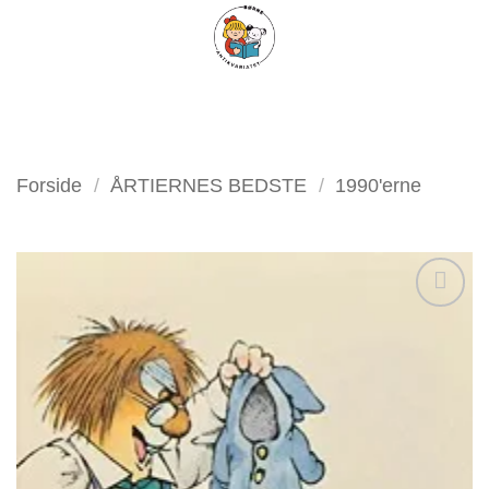
Fortsæt
FILTER
til
indhold
Forside
/
ÅRTIERNES BEDSTE
/
1990'erne
Tilføj
som
favorit