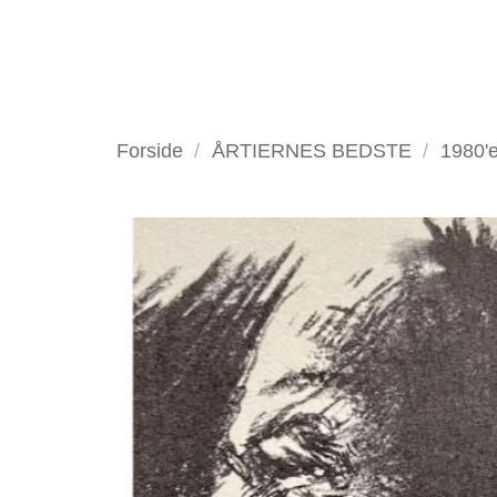
Fortsæt
til
indhold
VELKOMMEN
ANTIKV
Forside
/
ÅRTIERNES BEDSTE
/
1980'