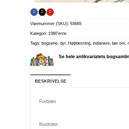
Varenummer (SKU):
93665
Kategori:
1980'erne
Tags:
bogserie
,
dyr
,
Højtlæsning
,
indianere
,
lær om
,
Se hele antikvariatets bogsamli
BESKRIVELSE
Forfatter
Illustrator