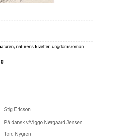
naturen
,
naturens kræfter
,
ungdomsroman
ng
Stig Ericson
På dansk v/Viggo Nørgaard Jensen
Tord Nygren