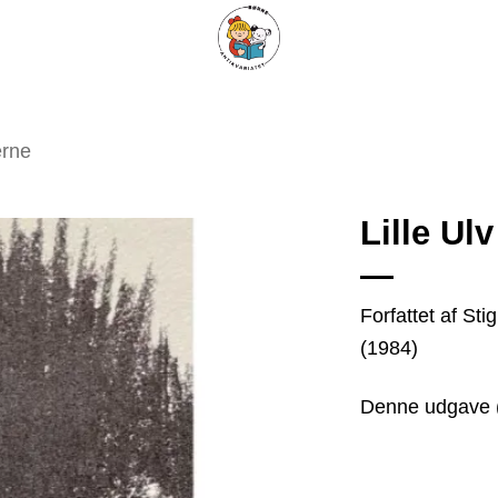
ARISKE BØGER
UPCYCLING
OM ANTIKVARIATET
KONTAKT
erne
Lille U
Tilføj
Forfattet af Sti
som
(1984)
favorit
Denne udgave 