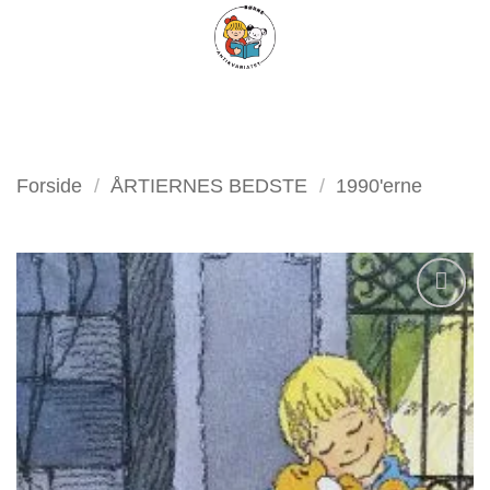
Fortsæt
FILTER
til
indhold
Forside
/
ÅRTIERNES BEDSTE
/
1990'erne
Tilføj
som
favorit