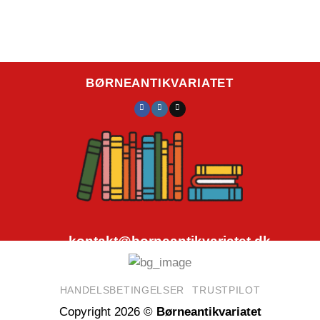
BØRNEANTIKVARIATET
kontakt@borneantikvariatet.dk
CVR.nr.: 40692584
HANDELSBETINGELSER
TRUSTPILOT
Copyright 2026 ©
Børneantikvariatet