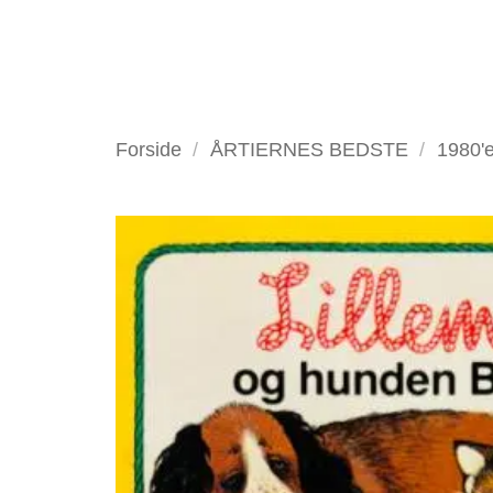
Fortsæt
til
indhold
VELKOMMEN
ANTIKV
Forside
/
ÅRTIERNES BEDSTE
/
1980'