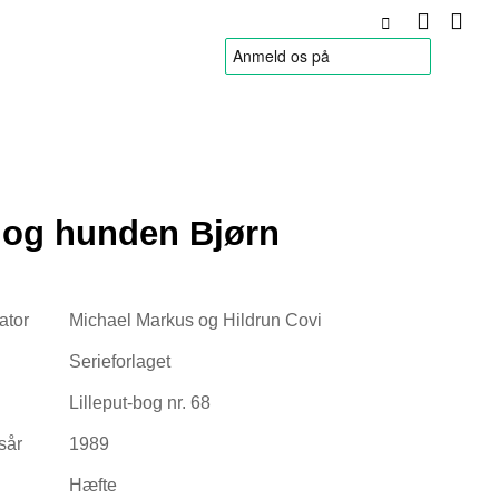
HANDELSBETINGELSER
s og hunden Bjørn
rator
Michael Markus og Hildrun Covi
Serieforlaget
Lilleput-bog nr. 68
sår
1989
Hæfte