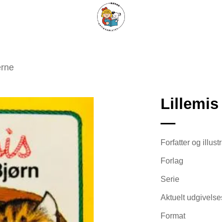
ARISKE BØGER
UPCYCLING
OM ANTIKVARIATET
KONTAKT
erne
Lillemi
Tilføj
Forfatter og illust
som
favorit
Forlag
Serie
Aktuelt udgivelse
Format