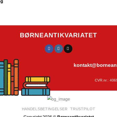
ng
BØRNEANTIKVARIATET
kontakt@borneanti
CVR.nr.: 406
HANDELSBETINGELSER
TRUSTPILOT