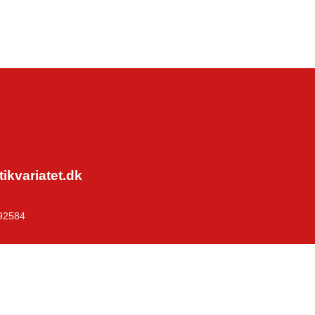
kvariatet.dk
92584