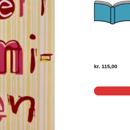
kr.
115,00
1 på lager