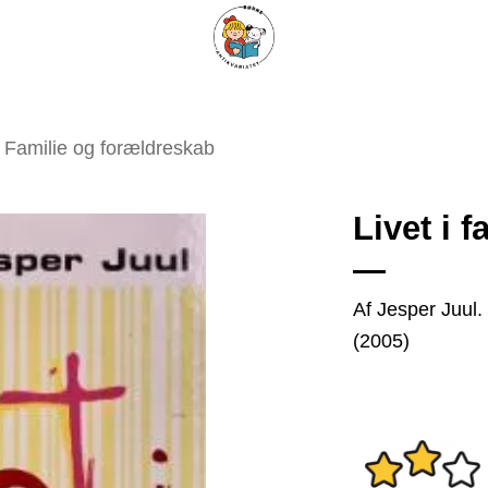
ARISKE BØGER
UPCYCLING
OM ANTIKVARIATET
KONTAKT
Familie og forældreskab
Livet i f
Tilføj
Af Jesper Juul.
som
(2005)
favorit