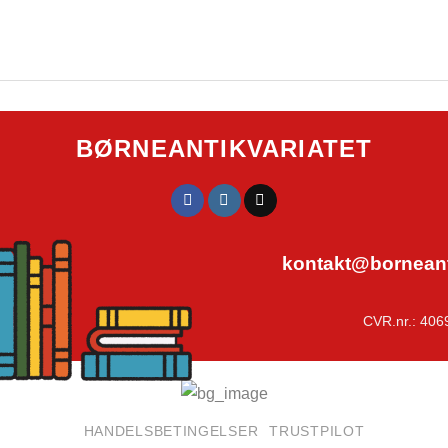
BØRNEANTIKVARIATET
kontakt@borneanti
CVR.nr.: 406
HANDELSBETINGELSER
TRUSTPILOT