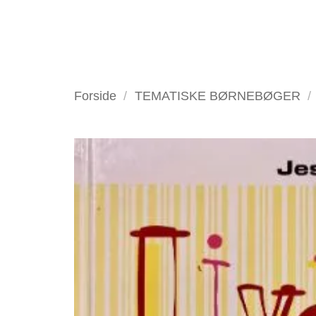
Fortsæt
til
indhold
VELKOMMEN
ANTIKV
Forside
/
TEMATISKE BØRNEBØGER
/