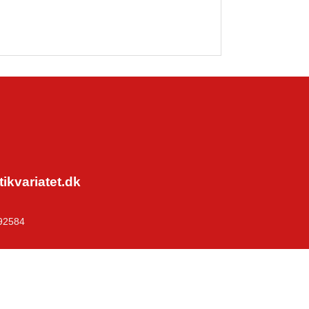
kvariatet.dk
92584