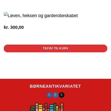
kr.
300,00
1 på lager
TILFØJ TIL KURV
BØRNEANTIKVARIATET