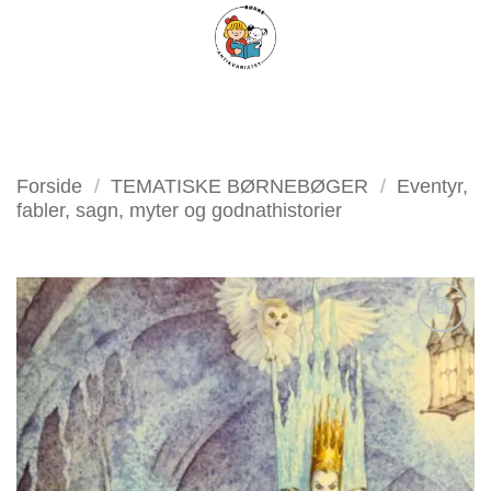
Fortsæt
FILTER
til
indhold
Forside
/
TEMATISKE BØRNEBØGER
/
Eventyr,
fabler, sagn, myter og godnathistorier
Tilføj
som
favorit