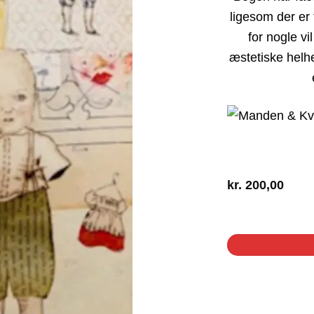
ligesom der er 
for nogle v
æstetiske helh
kr.
200,00
1 på lager