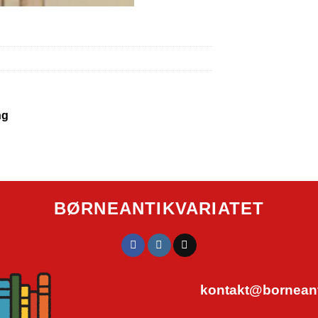
ng
BØRNEANTIKVARIATET
kontakt@borneanti