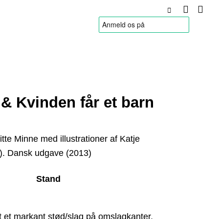
HANDELSBETINGELSER
& Kvinden får et barn
gitte Minne med illustrationer af
Katje
). Dansk udgave (2013)
Stand
 et markant stød/slag på omslagkanter,