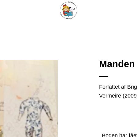
ARISKE BØGER
UPCYCLING
OM ANTIKVARIATET
KONTAKT
Manden 
Tilføj
Forfattet af Bri
som
Vermeire (2009
favorit
Bogen har fået