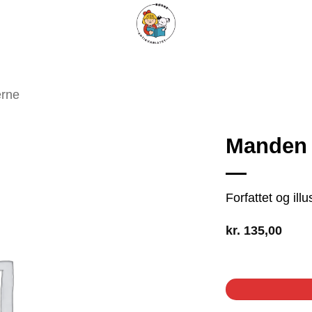
ARISKE BØGER
UPCYCLING
OM ANTIKVARIATET
KONTAKT
erne
Manden
Tilføj
Forfattet og ill
som
favorit
kr.
135,00
1 på lager