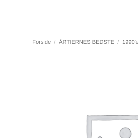
Fortsæt
til
indhold
VELKOMMEN
ANTIKV
Forside
/
ÅRTIERNES BEDSTE
/
1990'