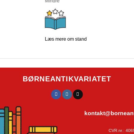
Mindre
Læs mere om stand
BØRNEANTIKVARIATET
kontakt@borneanti
CVR.nr.: 406