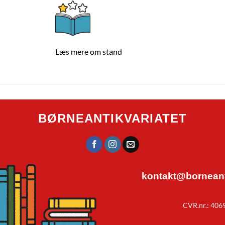
Læs mere om stand
BØRNEANTIKVARIATET
kontakt@borneanti
CVR.nr.: 406