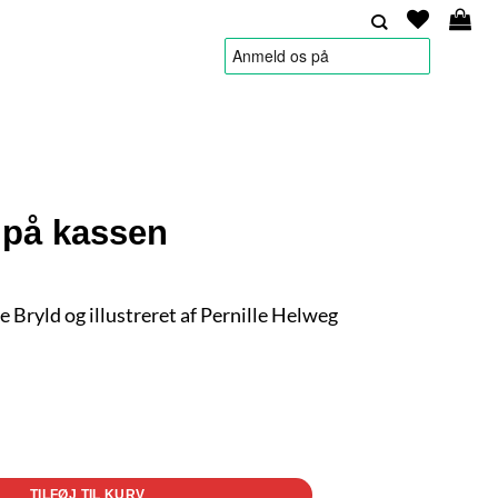
HANDELSBETINGELSER
på kassen
ne Bryld og illustreret af Pernille Helweg
TILFØJ TIL KURV