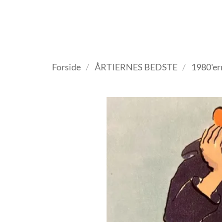
Fortsæt
til
indhold
VELKOMMEN
ANTIKV
Forside
/
ÅRTIERNES BEDSTE
/
1980'er