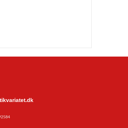
kvariatet.dk
92584