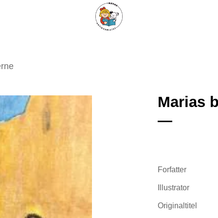
ARISKE BØGER
UPCYCLING
OM ANTIKVARIATET
KONTAKT
erne
Marias 
Tilføj
som
favorit
Forfatter
Illustrator
Originaltitel