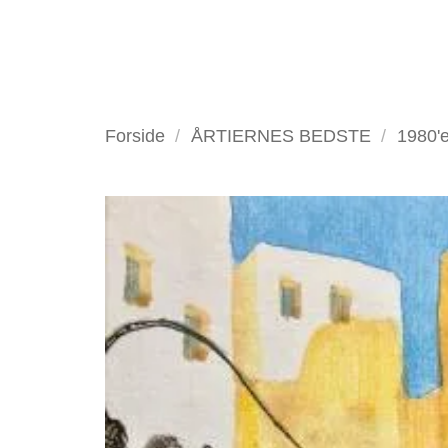
Fortsæt
til
indhold
VELKOMMEN
ANTIKV
Forside
/
ÅRTIERNES BEDSTE
/
1980'