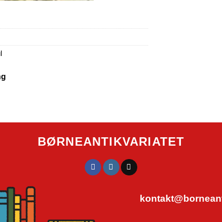
l
ng
BØRNEANTIKVARIATET
kontakt@borneanti