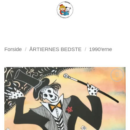
Fortsæt
FILTER
til
indhold
Forside
/
ÅRTIERNES BEDSTE
/
1990'erne
Tilføj
som
favorit