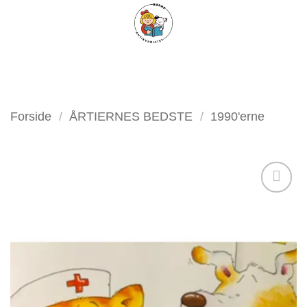
Fortsæt
FILTER
til
indhold
Forside
/
ÅRTIERNES BEDSTE
/
1990'erne
Tilføj
som
favorit