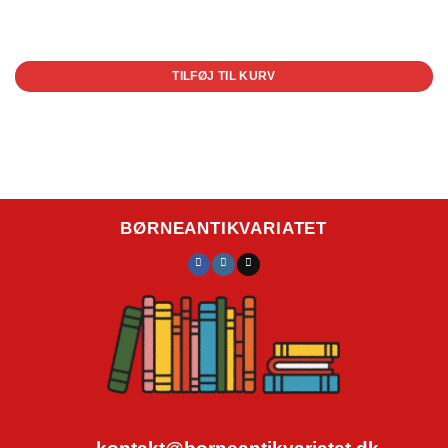
1 på lager
TILFØJ TIL KURV
BØRNEANTIKVARIATET