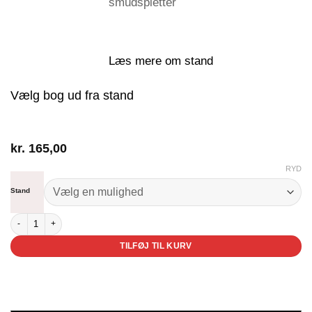
smudspletter
Læs mere om stand
Vælg bog ud fra stand
kr.
165,00
RYD
Stand
Min store bog om biler og andet på hjul antal
TILFØJ TIL KURV