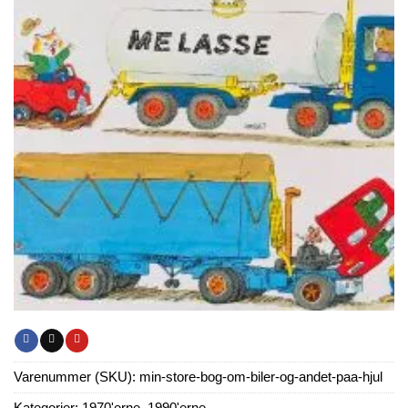
Varenummer (SKU):
min-store-bog-om-biler-og-andet-paa-hjul
Kategorier:
1970'erne
,
1990'erne