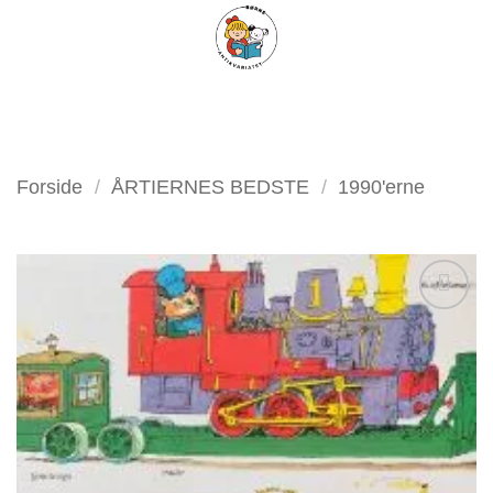
Fortsæt
FILTER
til
indhold
Forside
/
ÅRTIERNES BEDSTE
/
1990'erne
Tilføj
som
favorit