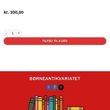
kr.
300,00
2 på lager
Min verden i en nøddeskal antal
TILFØJ TIL KURV
BØRNEANTIKVARIATET