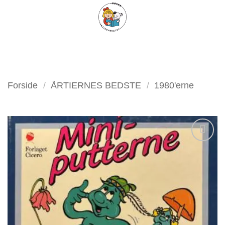
Fortsæt
FILTER
til
indhold
Forside
/
ÅRTIERNES BEDSTE
/
1980'erne
Tilføj
som
favorit