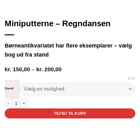
Miniputterne – Regndansen
Børneantikvariatet har flere eksemplarer – vælg
bog ud fra stand
Prisinterval:
kr.
150,00
–
kr.
200,00
kr. 150,00
RYD
til
kr. 200,00
Stand
Miniputterne - Regndansen antal
TILFØJ TIL KURV