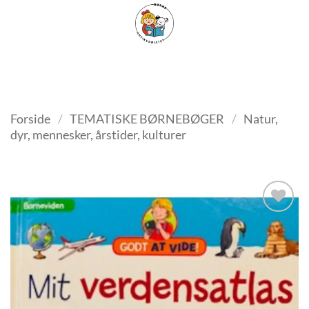
Fortsæt
FILTER
til
indhold
Forside
/
TEMATISKE BØRNEBØGER
/
Natur,
dyr, mennesker, årstider, kulturer
Tilføj
som
favorit