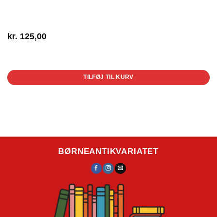
kr.
125,00
1 på lager
TILFØJ TIL KURV
BØRNEANTIKVARIATET