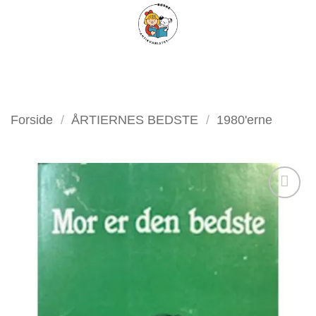
Fortsæt
FILTER
til
indhold
Forside
/
ÅRTIERNES BEDSTE
/
1980'erne
Tilføj
som
favorit