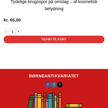
Tydelige brugsspor på omslag – af kosmetisk
betydning
kr.
65,00
Mor er den bedste antal
TILFØJ TIL KURV
BØRNEANTIKVARIATET