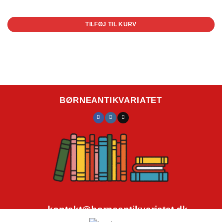
1 på lager
TILFØJ TIL KURV
BØRNEANTIKVARIATET
kontakt@borneantikvariatet.dk