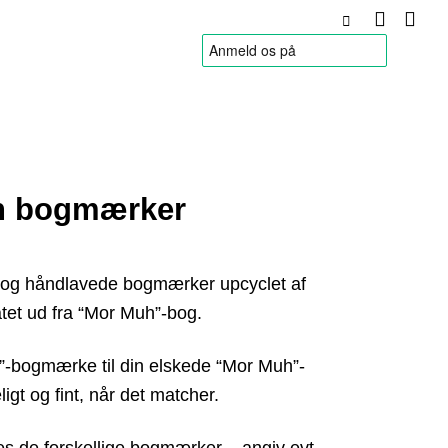
HANDELSBETINGELSER
h bogmærker
og håndlavede bogmærker upcyclet af
tet ud fra “Mor Muh”-bog.
”-bogmærke til din elskede “Mor Muh”-
gt og fint, når det matcher.
es de forskellige bogmærker – angiv evt.