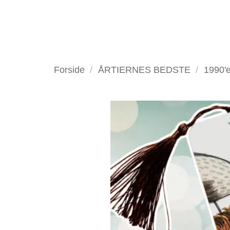
Fortsæt
til
indhold
VELKOMMEN
ANTIKV
Forside
/
ÅRTIERNES BEDSTE
/
1990'