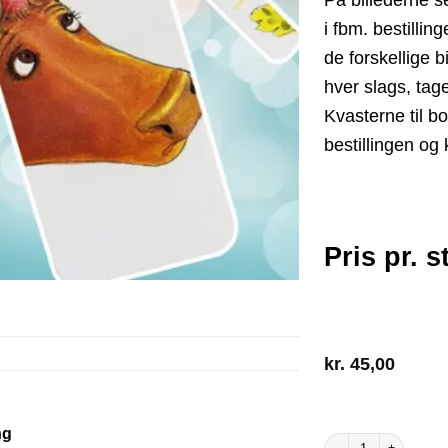
i fbm. bestillin
de forskellige 
hver slags, tag
Kvasterne til b
bestillingen og 
Pris pr. s
kr.
45,00
14 på lager
ng
Mor Muh bogmærker an