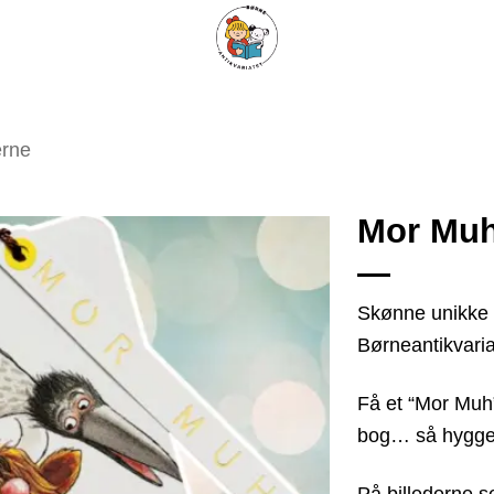
ARISKE BØGER
UPCYCLING
OM ANTIKVARIATET
KONTAKT
erne
Mor Mu
Tilføj
Skønne unikke 
som
Børneantikvaria
favorit
Få et “Mor Muh
bog… så hyggeli
På billederne s