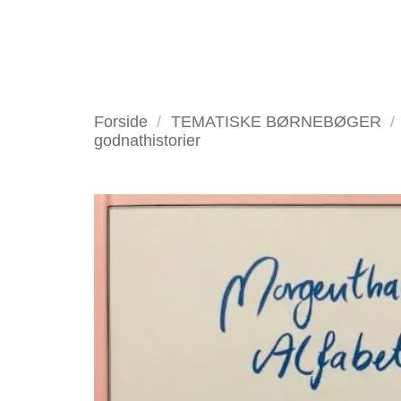
Fortsæt
til
indhold
VELKOMMEN
ANTIKV
Forside
/
TEMATISKE BØRNEBØGER
/
godnathistorier