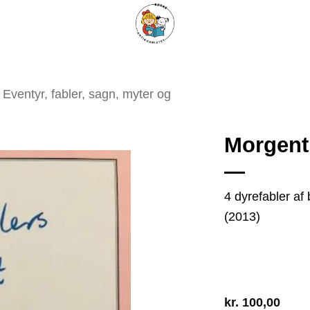
ARISKE BØGER
UPCYCLING
OM ANTIKVARIATET
KONTAKT
Eventyr, fabler, sagn, myter og
Morgenth
4 dyrefabler af
Tilføj
(2013)
som
favorit
kr.
100,00