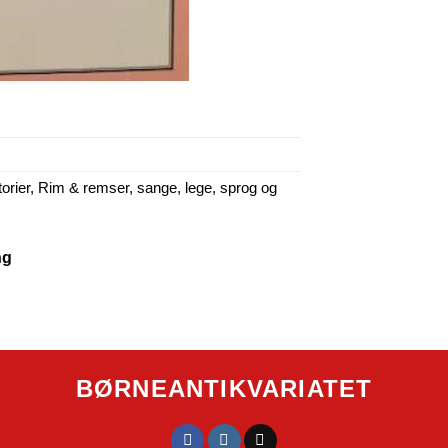
orier
,
Rim & remser, sange, lege, sprog og
ng
BØRNEANTIKVARIATET