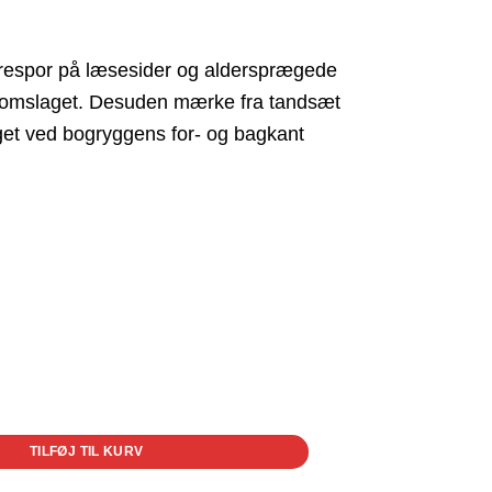
drespor på læsesider og aldersprægede
 omslaget. Desuden mærke fra tandsæt
et ved bogryggens for- og bagkant
TILFØJ TIL KURV