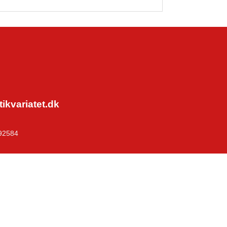
kvariatet.dk
92584