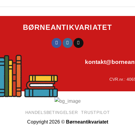
BØRNEANTIKVARIATET
kontakt@borneanti
CVR.nr.: 406
HANDELSBETINGELSER
TRUSTPILOT
Copyright 2026 ©
Børneantikvariatet