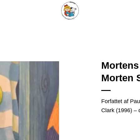
ARISKE BØGER
UPCYCLING
OM ANTIKVARIATET
KONTAKT
Mortens
Morten 
Tilføj
som
favorit
Forfattet af Pau
Clark (1996) –