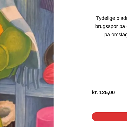
Tydelige bla
brugsspor på
på omslag
kr.
125,00
1 på lager