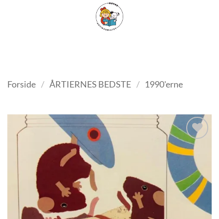
Fortsæt
FILTER
til
indhold
Forside
/
ÅRTIERNES BEDSTE
/
1990'erne
Tilføj
som
favorit