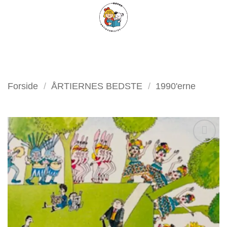
Fortsæt
FILTER
til
indhold
Forside
/
ÅRTIERNES BEDSTE
/
1990'erne
Tilføj
som
favorit