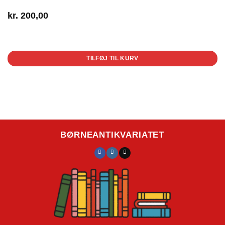
kr.
200,00
1 på lager
TILFØJ TIL KURV
BØRNEANTIKVARIATET