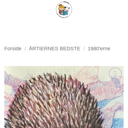
Fortsæt
FILTER
til
indhold
Forside
/
ÅRTIERNES BEDSTE
/
1980'erne
Tilføj
som
favorit