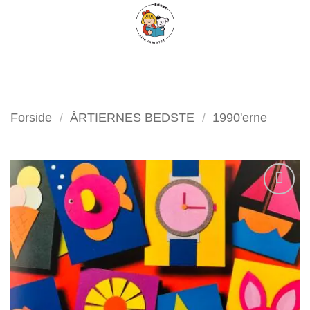
Fortsæt
FILTER
til
indhold
Forside
/
ÅRTIERNES BEDSTE
/
1990'erne
Tilføj
som
favorit