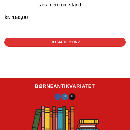
Læs mere om stand
kr.
150,00
1 på lager
TILFØJ TIL KURV
BØRNEANTIKVARIATET