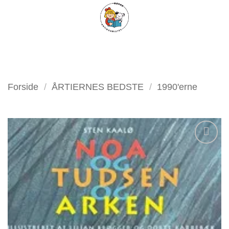
Fortsæt
FILTER
til
indhold
Forside
/
ÅRTIERNES BEDSTE
/
1990'erne
Tilføj
som
favorit