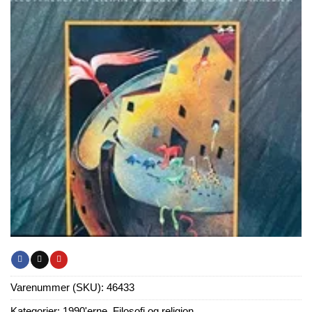
Varenummer (SKU):
46433
Kategorier:
1990'erne
,
Filosofi og religion