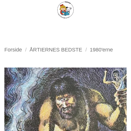
Fortsæt
FILTER
til
indhold
Forside
/
ÅRTIERNES BEDSTE
/
1980'erne
Tilføj
som
favorit