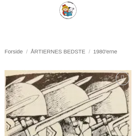
Fortsæt
FILTER
til
indhold
Forside
/
ÅRTIERNES BEDSTE
/
1980'erne
Tilføj
som
favorit