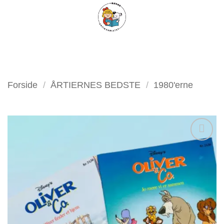
Fortsæt
FILTER
til
indhold
Forside
/
ÅRTIERNES BEDSTE
/
1980'erne
Tilføj
som
favorit