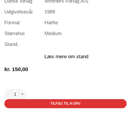
Dansk forlag
Winthers Forlag A/S
Udgivelsesår
1989
Format
Hæfte
Størrelse
Medium
Stand:
Læs mere om stand
kr.
150,00
3 på lager
Oliver & Co. antal
TILFØJ TIL KURV