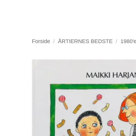
Fortsæt
til
indhold
VELKOMMEN
ANTIKV
Forside
/
ÅRTIERNES BEDSTE
/
1980'