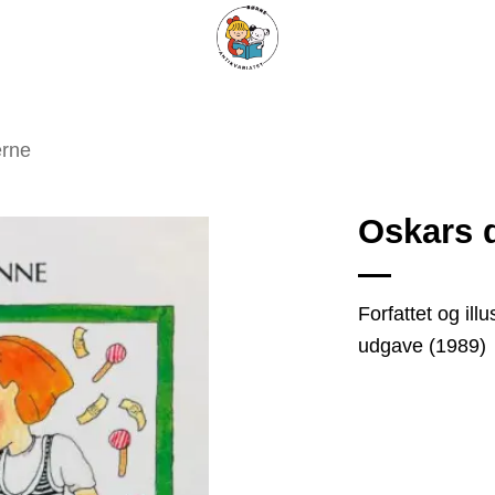
ARISKE BØGER
UPCYCLING
OM ANTIKVARIATET
KONTAKT
erne
Oskars d
Tilføj
Forfattet og il
som
udgave (1989)
favorit