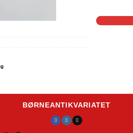
1 på lager
ng
BØRNEANTIKVARIATET