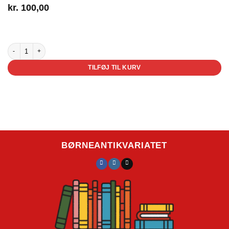
kr.
100,00
4 på lager
Pernille ka' sagtens - Pernillebog nr. 3 antal
TILFØJ TIL KURV
BØRNEANTIKVARIATET