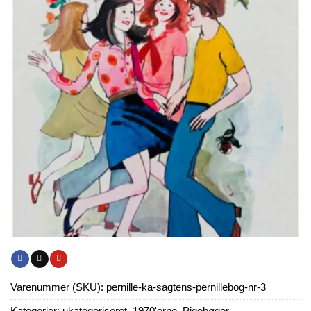
Varenummer (SKU):
pernille-ka-sagtens-pernillebog-nr-3
Kategorier:
ukategoriseret
,
1970'erne
,
Pigebøger