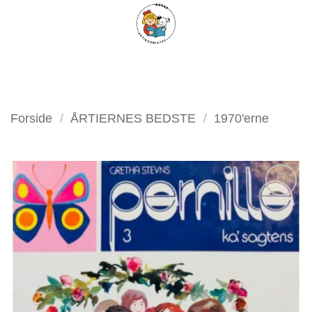
Fortsæt
FILTER
til
indhold
Forside
/
ÅRTIERNES BEDSTE
/
1970'erne
Tilføj
som
favorit