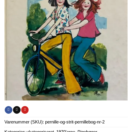
Varenummer (SKU):
pernille-og-strit-pernillebog-nr-2
Kategorier:
ukategoriseret
,
1970'erne
,
Pigebøger