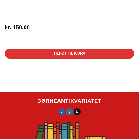
kr.
150,00
1 på lager
TILFØJ TIL KURV
BØRNEANTIKVARIATET