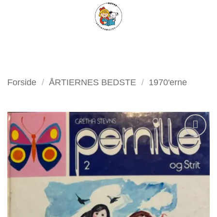
Fortsæt
FILTER
til
indhold
Forside
/
ÅRTIERNES BEDSTE
/
1970'erne
Tilføj
som
favorit