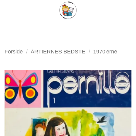
Fortsæt
FILTER
til
indhold
Forside
/
ÅRTIERNES BEDSTE
/
1970'erne
Tilføj
som
favorit