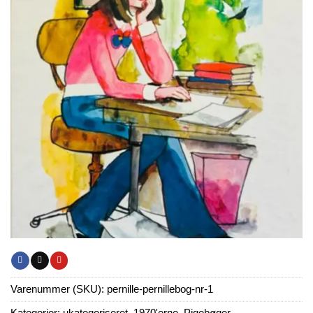
Varenummer (SKU):
pernille-pernillebog-nr-1
Kategorier:
ukategoriseret
,
1970'erne
,
Pigebøger