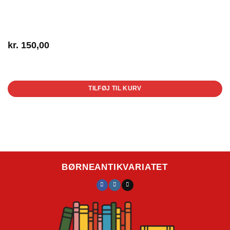
kr.
150,00
1 på lager
TILFØJ TIL KURV
BØRNEANTIKVARIATET