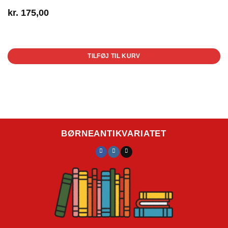
kr.
175,00
1 på lager
TILFØJ TIL KURV
BØRNEANTIKVARIATET