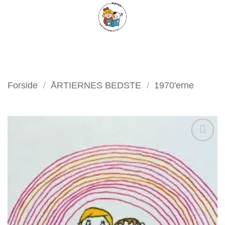
Fortsæt
FILTER
til
indhold
Forside
/
ÅRTIERNES BEDSTE
/
1970'erne
Tilføj
som
favorit