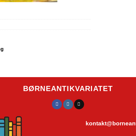
ng
BØRNEANTIKVARIATET
kontakt@borneanti