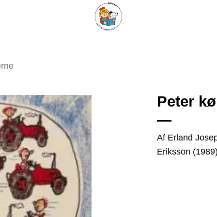
ARISKE BØGER
UPCYCLING
OM ANTIKVARIATET
KONTAKT
erne
Peter kø
Tilføj
Af Erland Josep
som
Eriksson (1989
favorit