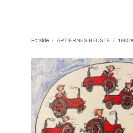
Fortsæt
til
indhold
VELKOMMEN
ANTIKV
Forside
/
ÅRTIERNES BEDSTE
/
1980'