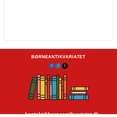
BØRNEANTIKVARIATET
kontakt@borneantikvariatet.dk