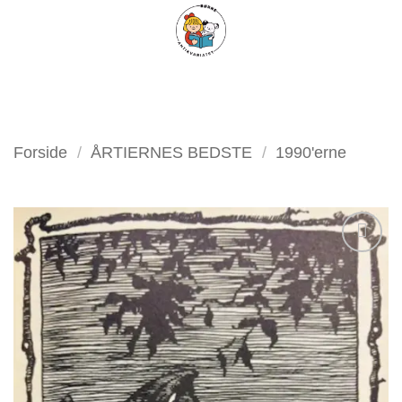
Fortsæt
FILTER
til
indhold
Forside
/
ÅRTIERNES BEDSTE
/
1990'erne
Tilføj
som
favorit