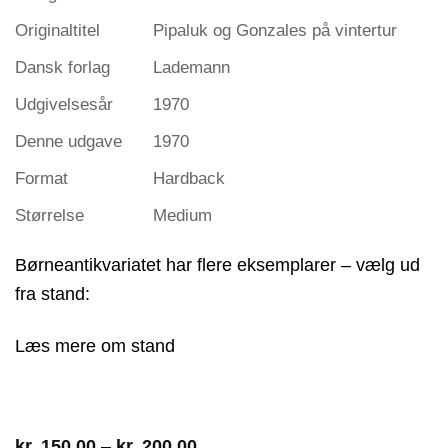
Originaltitel
Pipaluk og Gonzales på vintertur
Dansk forlag
Lademann
Udgivelsesår
1970
Denne udgave
1970
Format
Hardback
Størrelse
Medium
Børneantikvariatet har flere eksemplarer – vælg ud
fra stand:
Læs mere om stand
Prisinterval:
kr.
150,00
–
kr.
200,00