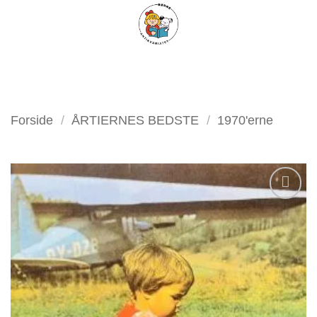
Fortsæt
FILTER
til
indhold
Forside
/
ÅRTIERNES BEDSTE
/
1970'erne
Tilføj
som
favorit