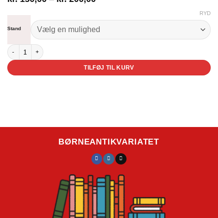
kr. 150,00
RYD
til
kr. 200,00
Stand
Pipaluk og Gonzales antal
TILFØJ TIL KURV
BØRNEANTIKVARIATET