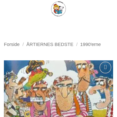
Fortsæt
FILTER
til
indhold
Forside
/
ÅRTIERNES BEDSTE
/
1990'erne
Tilføj
som
favorit