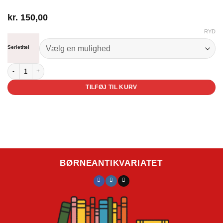
kr.
150,00
RYD
Serietitel
Pirates of Caribbean antal
TILFØJ TIL KURV
BØRNEANTIKVARIATET