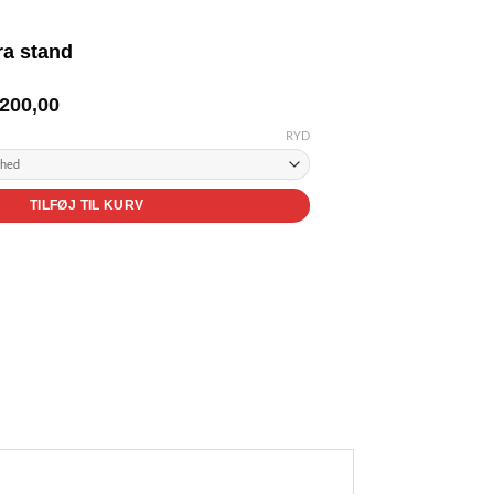
ra stand
Prisinterval:
200,00
kr. 150,00
RYD
til
kr. 200,00
TILFØJ TIL KURV