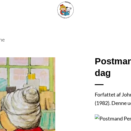
ARISKE BØGER
UPCYCLING
OM ANTIKVARIATET
KONTAKT
ne
Postman
dag
Tilføj
som
favorit
Forfattet af Joh
(1982). Denne u