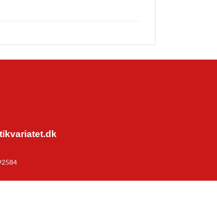
kvariatet.dk
92584