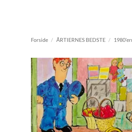
Fortsæt
til
indhold
VELKOMMEN
ANTIKV
Forside
/
ÅRTIERNES BEDSTE
/
1980'er