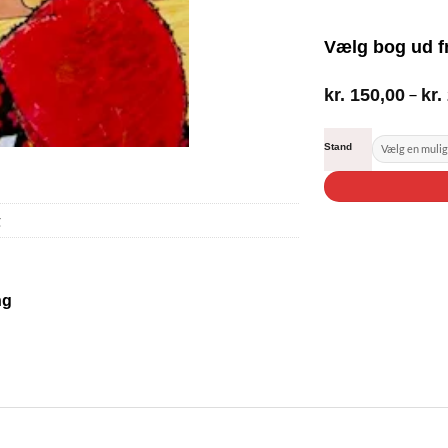
Vælg bog ud f
–
kr.
150,00
kr.
Stand
g
ng