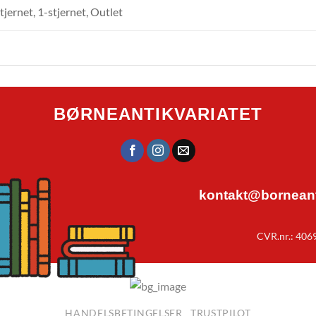
tjernet, 1-stjernet, Outlet
BØRNEANTIKVARIATET
kontakt@borneanti
CVR.nr.: 406
HANDELSBETINGELSER
TRUSTPILOT