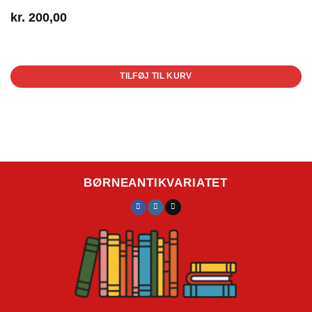
kr.
200,00
1 på lager
TILFØJ TIL KURV
BØRNEANTIKVARIATET