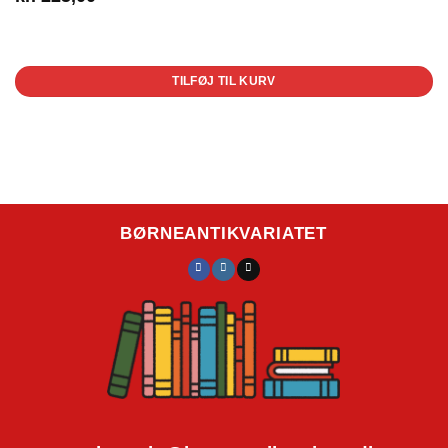
1 på lager
TILFØJ TIL KURV
BØRNEANTIKVARIATET