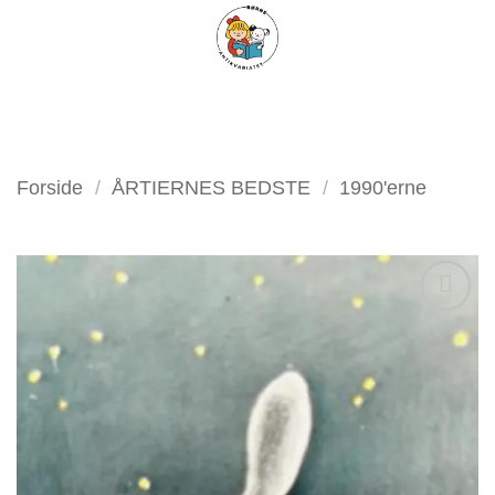
Fortsæt
FILTER
til
indhold
Forside
/
ÅRTIERNES BEDSTE
/
1990'erne
Tilføj
som
favorit