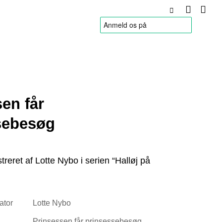
HANDELSBETINGELSER
en får
sebesøg
ustreret af Lotte Nybo i serien “Halløj på
rator
Lotte Nybo
Prinsessen får prinsessebesøg