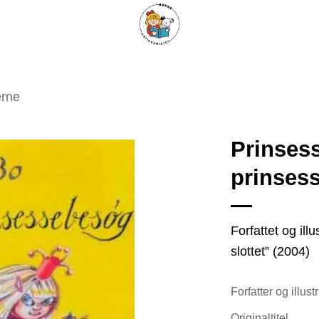
ARISKE BØGER
UPCYCLING
OM ANTIKVARIATET
KONTAKT
erne
Prinsess
prinses
Tilføj
som
favorit
Forfattet og ill
slottet” (2004)
Forfatter og illust
Originaltitel