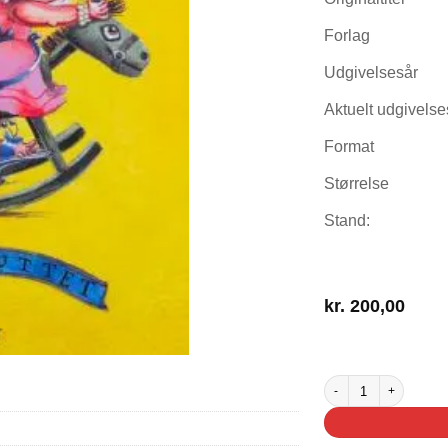
Forlag
Udgivelsesår
Aktuelt udgivelse
Format
Størrelse
Stand:
kr.
200,00
2 på lager
Prinsessen får prinses