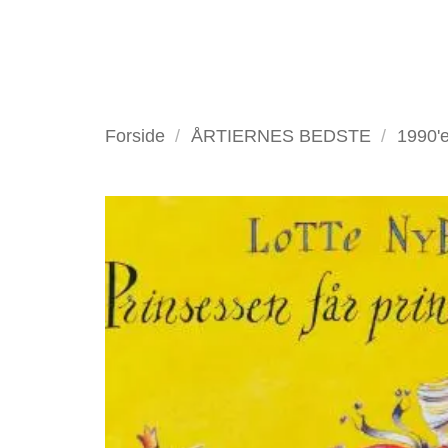
Fortsæt
til
indhold
VELKOMMEN
ANTIKV
Forside
/
ÅRTIERNES BEDSTE
/
1990'