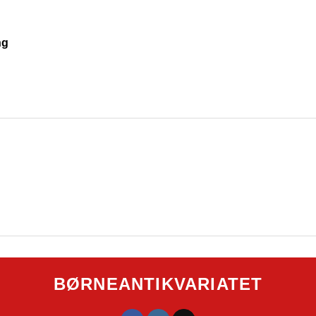
ng
BØRNEANTIKVARIATET