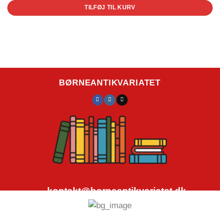
TILFØJ TIL KURV
BØRNEANTIKVARIATET
kontakt@borneantikvariatet.dk
CVR.nr.: 40692584