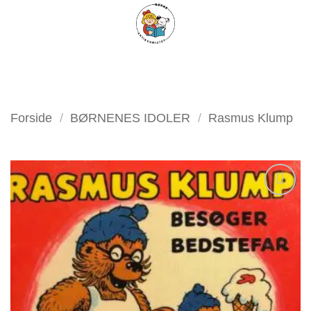
Fortsæt
FILTER
til
indhold
Forside
/
BØRNENES IDOLER
/
Rasmus Klump
Tilføj
som
favorit