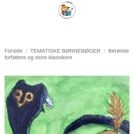
Fortsæt
FILTER
til
indhold
Forside
/
TEMATISKE BØRNEBØGER
/
Berømte
forfattere og store klassikere
Tilføj
som
favorit