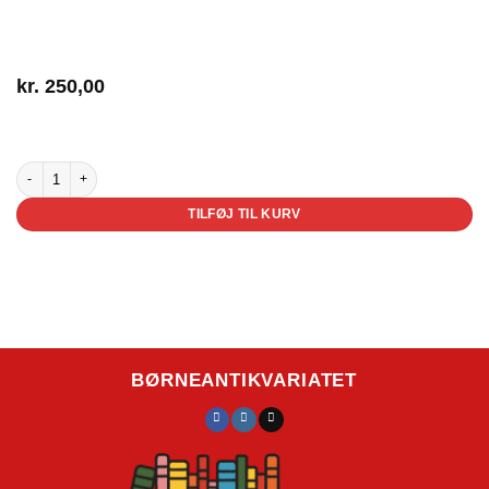
kr.
250,00
4 på lager
Rikki-Tikki-Tavi antal
TILFØJ TIL KURV
BØRNEANTIKVARIATET