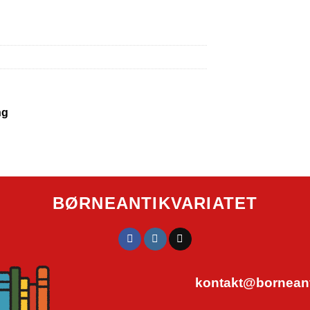
ng
BØRNEANTIKVARIATET
kontakt@borneanti