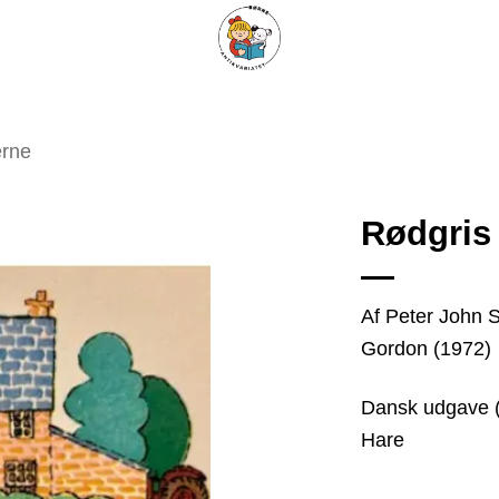
ARISKE BØGER
UPCYCLING
OM ANTIKVARIATET
KONTAKT
erne
Rødgris
Tilføj
Af Peter John S
som
Gordon (1972)
favorit
Dansk udgave (
Hare