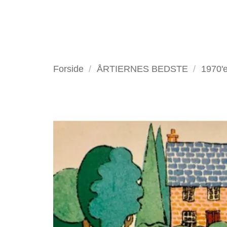
Fortsæt
til
indhold
VELKOMMEN
ANTIKV
Forside
/
ÅRTIERNES BEDSTE
/
1970'