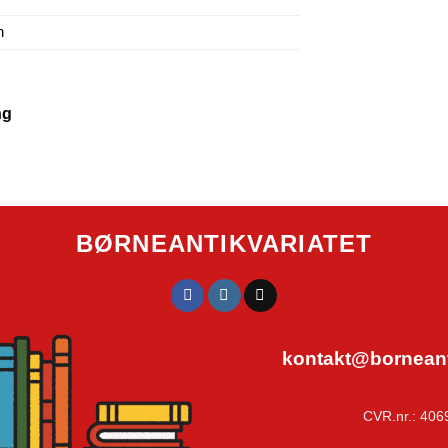
n
ng
BØRNEANTIKVARIATET
kontakt@borneanti
CVR.nr.: 406