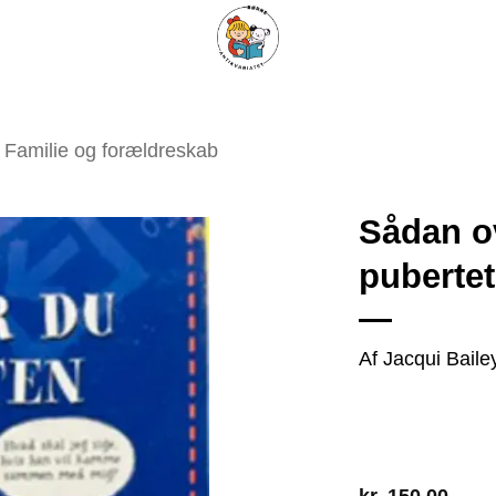
ARISKE BØGER
UPCYCLING
OM ANTIKVARIATET
KONTAKT
Familie og forældreskab
Sådan o
puberte
Tilføj
som
favorit
Af Jacqui Bail
kr.
150,00