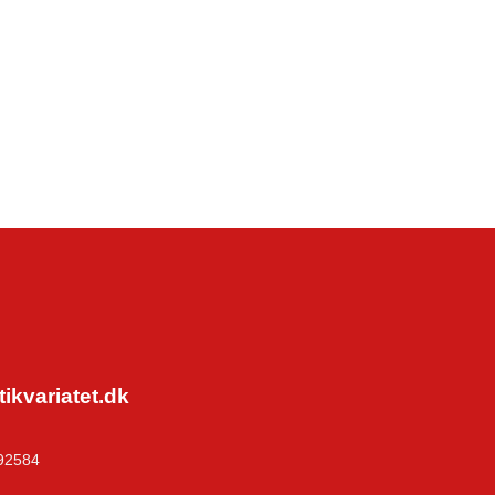
kvariatet.dk
92584