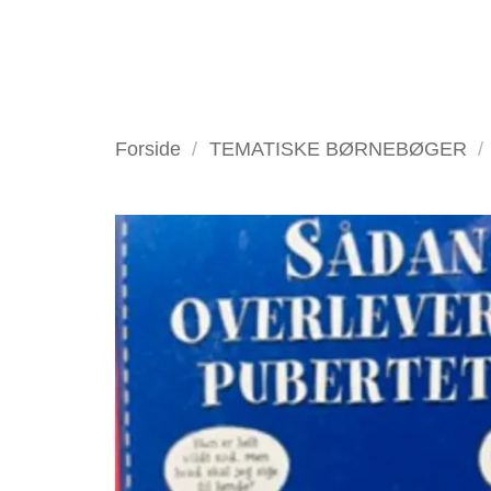
Fortsæt
til
indhold
VELKOMMEN
ANTIKV
Forside
/
TEMATISKE BØRNEBØGER
/