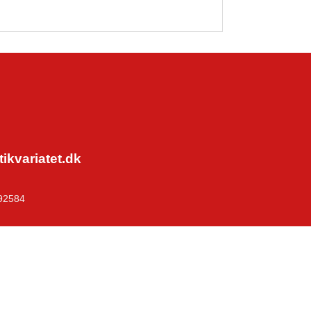
kvariatet.dk
92584