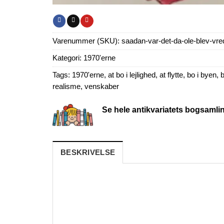
Varenummer (SKU):
saadan-var-det-da-ole-blev-vre
Kategori:
1970'erne
Tags:
1970'erne
,
at bo i lejlighed
,
at flytte
,
bo i byen
,
b
realisme
,
venskaber
Se hele antikvariatets bogsamli
BESKRIVELSE