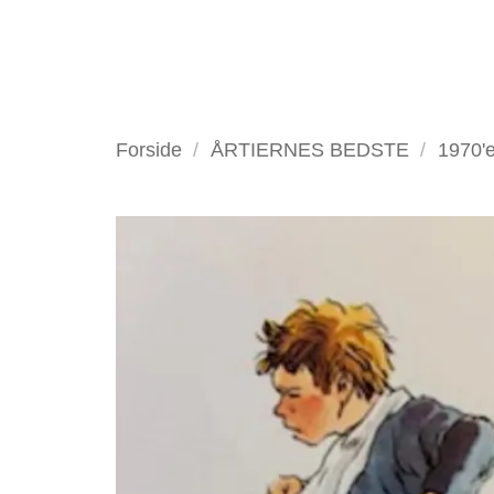
Fortsæt
til
indhold
VELKOMMEN
ANTIKV
Forside
/
ÅRTIERNES BEDSTE
/
1970'