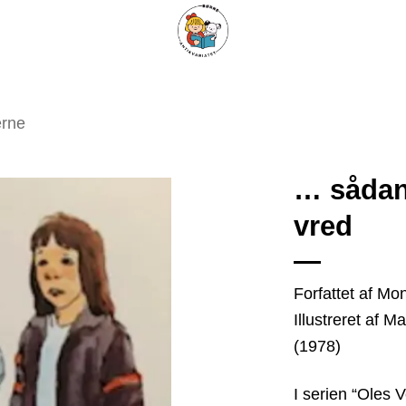
ARISKE BØGER
UPCYCLING
OM ANTIKVARIATET
KONTAKT
erne
… sådan 
vred
Tilføj
som
favorit
Forfattet af M
Illustreret af 
(1978)
I serien “Oles V