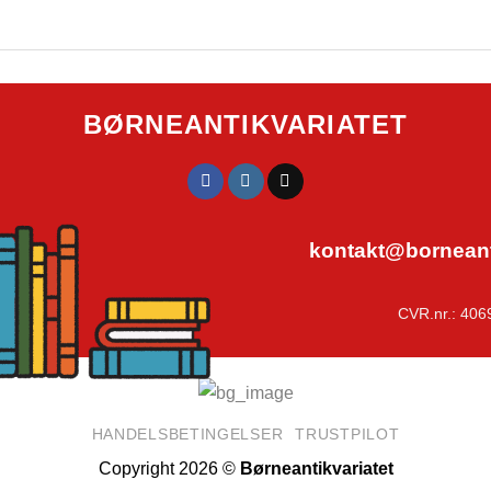
BØRNEANTIKVARIATET
kontakt@borneanti
CVR.nr.: 406
HANDELSBETINGELSER
TRUSTPILOT
Copyright 2026 ©
Børneantikvariatet