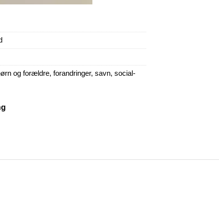
d
ørn og forældre
,
forandringer
,
savn
,
social-
ng