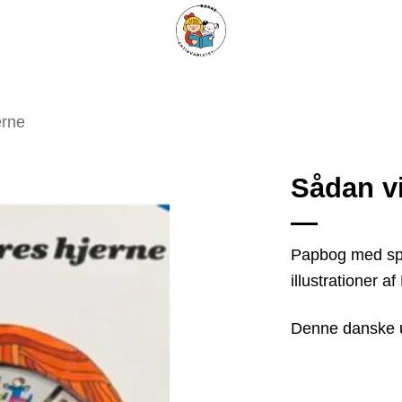
ARISKE BØGER
UPCYCLING
OM ANTIKVARIATET
KONTAKT
erne
Sådan vi
Tilføj
Papbog med spi
som
illustrationer a
favorit
Denne danske 