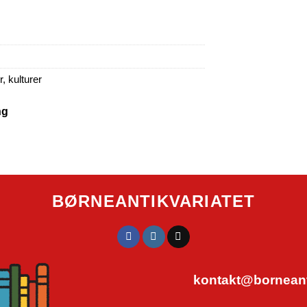
, kulturer
ng
BØRNEANTIKVARIATET
kontakt@borneanti