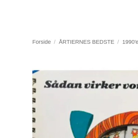
Fortsæt
til
indhold
VELKOMMEN
ANTIKV
Forside
/
ÅRTIERNES BEDSTE
/
1990'